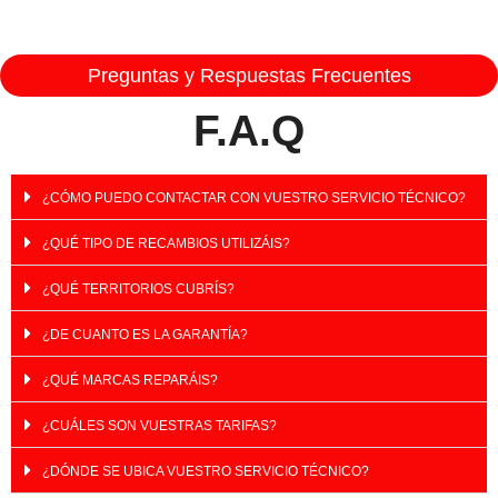
Preguntas y Respuestas Frecuentes
F.A.Q
¿CÓMO PUEDO CONTACTAR CON VUESTRO SERVICIO TÉCNICO?
¿QUÉ TIPO DE RECAMBIOS UTILIZÁIS?
¿QUÉ TERRITORIOS CUBRÍS?
¿DE CUANTO ES LA GARANTÍA?
¿QUÉ MARCAS REPARÁIS?
¿CUÁLES SON VUESTRAS TARIFAS?
¿DÓNDE SE UBICA VUESTRO SERVICIO TÉCNICO?