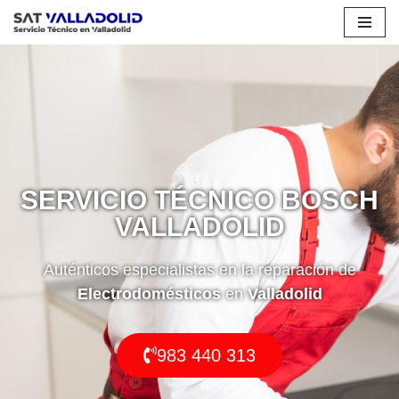
Saltar
al
contenido
SERVICIO TÉCNICO BOSCH
VALLADOLID
Auténticos especialistas en la reparación de
Electrodomésticos
en
Valladolid
983 440 313